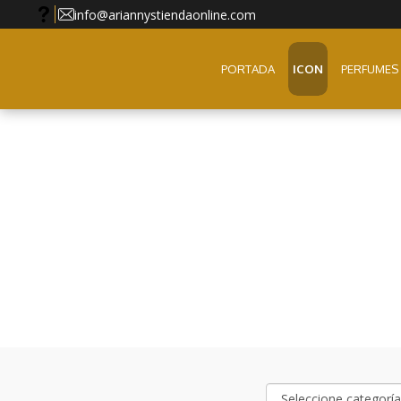
info@ariannystiendaonline.com
PORTADA
ICON
PERFUMES