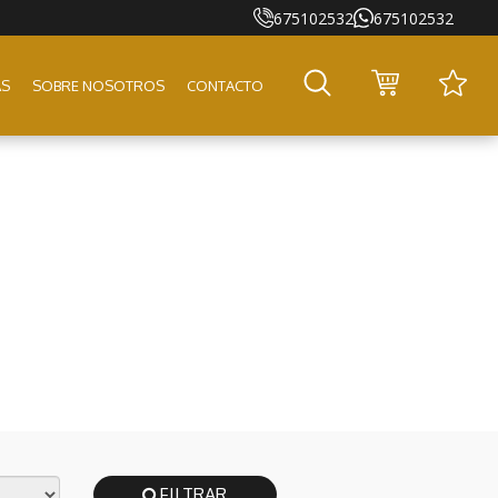
675102532
675102532
AS
SOBRE NOSOTROS
CONTACTO
FILTRAR