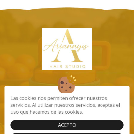
info@ariannystiendaonline.com
Las cookies nos permiten ofrecer nuestros
675102532
servicios. Al utilizar nuestros servicios, aceptas el
Av. de Carlos V, 45, 35240 Carrizal, Las
uso que hacemos de las cookies.
Palmas
ACEPTO