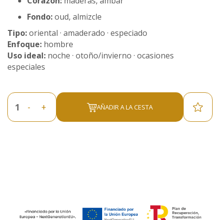
Corazón:
maderas, ámbar
Fondo:
oud, almizcle
Tipo:
oriental · amaderado · especiado
Enfoque:
hombre
Uso ideal:
noche · otoño/invierno · ocasiones
especiales
-
+
AÑADIR A LA CESTA