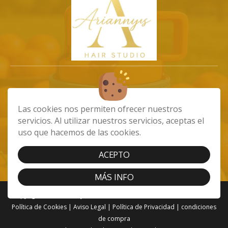
info@ariannystiendaonline.com
Las cookies nos permiten ofrecer nuestros
675102532
servicios. Al utilizar nuestros servicios, aceptas el
Av. de Carlos V, 45, 35240 Carrizal, Las
uso que hacemos de las cookies.
Palmas
ACEPTO
MÁS INFO
Copyright 2023 - Ariannys Hair Studio. Todos los derechos reservados
Política de Cookies
|
Aviso Legal
|
Política de Privacidad
|
condiciones
de compra