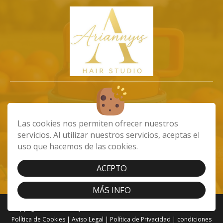
info@ariannystiendaonline.com
Las cookies nos permiten ofrecer nuestros
675102532
servicios. Al utilizar nuestros servicios, aceptas el
Av. de Carlos V, 45, 35240 Carrizal, Las
uso que hacemos de las cookies.
Palmas
ACEPTO
MÁS INFO
Copyright 2023 - Ariannys Hair Studio. Todos los derechos reservados
Política de Cookies
|
Aviso Legal
|
Política de Privacidad
|
condiciones